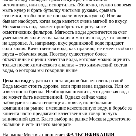
источников, или вода испортилась. (Конечно, нужно вовремя
мыть кулер и брать бутылку чистыми руками, срывать
этикетки, чтобы они не попадали внутрь кулера). Или же
бывает наоборот, когда вода кажется очень мягкой по вкусу.
Но мягкость вода может приобретать в результате
осмотических фильтров. Мягкость воды достигается за счет
уменьшения количества кальция и магния в воде, что влияет
на здоровье. А, например, вкус родниковой воде придают
соли калия. Качественная вода, как правило, не имеет особого
вкуса – обычная вода. Поэтому существуют более
объективные оценки качества воды, которые можно оценить
только после химического анализа – это химический состав
воды, о котором мы говорили выше.
Цена на воду
у разных поставщиков бывает очень разной.
Вода может стоить дороже, если привезена издалека. Или от
известности бренда. Необходимо помнить, что дешевая вода
не может быть качественной. Однако сейчас чаще
наблюдается такая тенденция - новые, но небольшие
компании на рынке, имеющие качественную воду, в борьбе за
клиента часто предлагают качественный товар по чуть
заниженной цене. Благо выбор на рынке Москвы достаточно
большой и есть из чего выбирать.
На рынке Москвы процветает
ФАЛЬСИФИКАЦИЯ