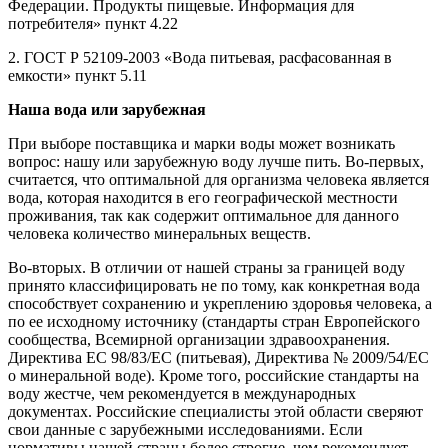
Федерации. Продукты пищевые. Информация для
потребителя» пункт 4.22
2. ГОСТ Р 52109-2003 «Вода питьевая, расфасованная в
емкости» пункт 5.11
Наша вода или зарубежная
При выборе поставщика и марки воды может возникать
вопрос: нашу или зарубежную воду лучше пить. Во-первых,
считается, что оптимальной для организма человека является
вода, которая находится в его географической местности
проживания, так как содержит оптимальное для данного
человека количество минеральных веществ.
Во-вторых. В отличии от нашей страны за границей воду
принято классифицировать не по тому, как конкретная вода
способствует сохранению и укреплению здоровья человека, а
по ее исходному источнику (стандарты стран Европейского
сообщества, Всемирной организации здравоохранения.
Директива ЕС 98/83/ЕС (питьевая), Директива № 2009/54/ЕС
о минеральной воде). Кроме того, российские стандарты на
воду жестче, чем рекомендуется в международных
документах. Российские специалисты этой области сверяют
свои данные с зарубежными исследованиями. Если
нормативы нашей страны более строгие, чем рекомендует