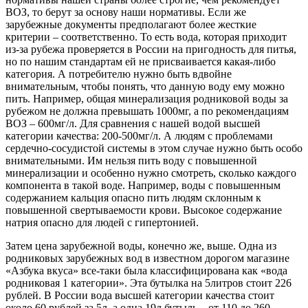
ВОЗ, то берут за основу наши нормативы. Если же
зарубежные документы предполагают более жесткие
критерии – соответственно. То есть вода, которая приходит
из-за рубежа проверяется в России на пригодность для питья,
но по нашим стандартам ей не присваивается какая-либо
категория. А потребителю нужно быть вдвойне
внимательным, чтобы понять, что данную воду ему можно
пить. Например, общая минерализация родниковой воды за
рубежом не должна превышать 1000мг, а по рекомендациям
ВОЗ – 600мг/л. Для сравнения с нашей водой высшей
категории качества: 200-500мг/л. А людям с проблемами
сердечно-сосудистой системы в этом случае нужно быть особо
внимательными. Им нельзя пить воду с повышенной
минерализации и особенно нужно смотреть, сколько каждого
компонента в такой воде. Например, воды с повышенным
содержанием кальция опасно пить людям склонным к
повышенной свертываемости крови. Высокое содержание
натрия опасно для людей с гипертонией.
Затем цена зарубежной воды, конечно же, выше. Одна из
родниковых зарубежных вод в известном дорогом магазине
«Азбука вкуса» все-таки была классифицирована как «вода
родниковая 1 категории». Эта бутылка на 5литров стоит 226
рублей. В России вода высшей категории качества стоит
около 60 рублей за 5л, а одна 19л бутыль – от 110 до 260