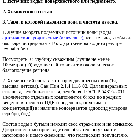
1. Источник воды: поверхностного или подземного.
2. Химического состав
3. Тара, в которой находится вода и чистота кулера.
1. Лучше выбрать подземный источник воды (воды
артезианские
,
родниковые (ключевые)
, желательно, чтобы он
был зарегистрирован в Государственном водном реестре
textual.ru/gvr.
Посмотреть: а) глубину скважины (лучше не менее
100метров). б)водоносный горизонт в)экологическое
благополучие региона
2. Химический состав: категория для пресных вод (1я,
высшая, детская). Сан-Пин 2.1.4.1116-02. Для минеральных:
столовая, лечебно-столовая, лечебная. ГОСТ Р 54316-2011.
а)количество отдельных компонентов б) кол-во вредных
веществ в пределах ПДК (предельно-допустимых
концентраций) в) наличие консервантов (диоксид углерода,
серебро, йод)
Состав воды в бутыли находит свое отражение и на
этикетке
.
Добросовестный производитель обязательно укажет и
категорию и номер скважины, что подтвердит покупателю,