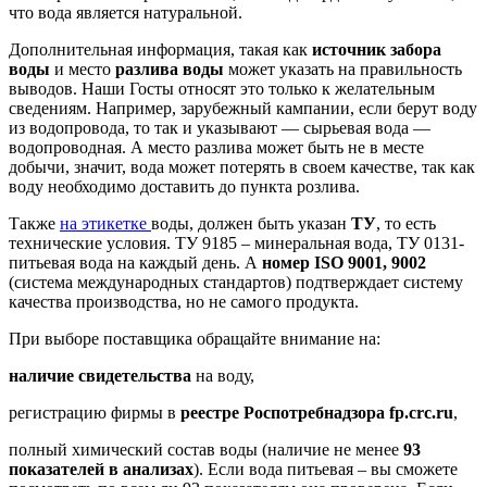
что вода является натуральной.
Дополнительная информация, такая как
источник забора
воды
и место
разлива воды
может указать на правильность
выводов. Наши Госты относят это только к желательным
сведениям. Например, зарубежный кампании, если берут воду
из водопровода, то так и указывают — сырьевая вода —
водопроводная. А место разлива может быть не в месте
добычи, значит, вода может потерять в своем качестве, так как
воду необходимо доставить до пункта розлива.
Также
на этикетке
воды, должен быть указан
ТУ
, то есть
технические условия. ТУ 9185 – минеральная вода, ТУ 0131-
питьевая вода на каждый день. А
номер ISO 9001, 9002
(система международных стандартов) подтверждает систему
качества производства, но не самого продукта.
При выборе поставщика обращайте внимание на:
наличие свидетельства
на воду,
регистрацию фирмы в
реестре Роспотребнадзора fp.crc.ru
,
полный химический состав воды (наличие не менее
93
показателей в анализах
). Если вода питьевая – вы сможете