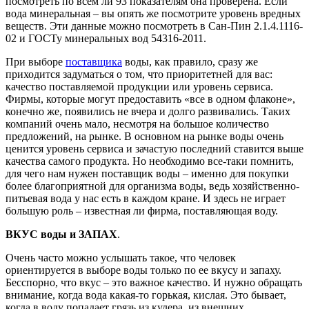
посмотреть по всем ли 93 показателям она проверена. Если
вода минеральная – вы опять же посмотрите уровень вредных
веществ. Эти данные можно посмотреть в Сан-Пин 2.1.4.1116-
02 и ГОСТу минеральных вод 54316-2011.
При выборе
поставщика
воды, как правило, сразу же
приходится задуматься о том, что приоритетней для вас:
качество поставляемой продукции или уровень сервиса.
Фирмы, которые могут предоставить «все в одном флаконе»,
конечно же, появились не вчера и долго развивались. Таких
компаний очень мало, несмотря на большое количество
предложений, на рынке. В основном на рынке воды очень
ценится уровень сервиса и зачастую последний ставится выше
качества самого продукта. Но необходимо все-таки помнить,
для чего нам нужен поставщик воды – именно для покупки
более благоприятной для организма воды, ведь хозяйственно-
питьевая вода у нас есть в каждом кране. И здесь не играет
большую роль – известная ли фирма, поставляющая воду.
ВКУС воды и ЗАПАХ
.
Очень часто можно услышать такое, что человек
ориентируется в выборе воды только по ее вкусу и запаху.
Бесспорно, что вкус – это важное качество. И нужно обращать
внимание, когда вода какая-то горькая, кислая. Это бывает,
когда в воду попадает грязь из кулера, из внешних