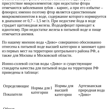
присутствие микроэлементов: при недостатке фтора
отмечаются заболевания зубов – кариес, а при его избытке –
флюороз; именно поэтому фтор является единственным
микрокомпонентом в воде, содержание которого нормируется
в диапазоне от 0,7 – 1,5 мг/л. При недостаче йода в воде
страдает щитовидная железа. Йододефицит приводит к
идиотизму. При недостатке железа в питьевой воде и пище
отмечается анемия.
По нашему мнению вода «Диво» совершенно обоснованно
отнесена к питьевой воде высшей категории и занимает одно
из первых мест на территории центрального района РФ, а
также для Москвы и Московской области.
Ионно-солевой состав воды «Диво» и существующие
стандарты качества для питьевой воды на территории РФ
приведены в таблице:
Нормы для
Артезианская
Определяющие
Нормы для I
высшей
природная вода
категории
Показатели
категории
«Диво»
Общая