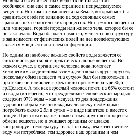
Но вода из всех известных веществ не только стоит
особняком, она еще и самое странное и непредсказуемое
вещество. Нет такого компонента на Земле, который мог бы
сравниться с ней по влиянию на ход основных самых
грандиозных геологических процессов. Нет земного вещества
или минерала, горной породы или живого тела, которое бы ее
не заключало. Вода обладает памятью, меняет свою структуру
в зависимости от физических полей на нее воздействующих,
является мощным носителем информации.
Но одним из наиболее важных свойств воды является ее
способность растворять практически любое вещество. Во
всяком случае, в организме человека вода помогает
химическим соединениям взаимодействовать друг с другом,
поскольку обмен веществ «на сухую» был бы невозможен, и
протекает он наиболее эффективно при температуре 36,6
гр.Цельсия. А так как взрослый человек почти на 66% состоит
из воды (интересно, что трехдневный человеческий зародыш
содержит 97% воды – как медуза), то для поддержания
здорового образа жизни каждому человеку необходимо
потреблять около 2,5л в сутки – в виде напитков и вместе с
пищей. При этом вода не только стимулирует все процессы
обмена веществ, но и очищает организм от шлаков,
контролирует температуру тела. Поэтому, чем качественнее
воду мы потребляем, тем здоровее наш организм и чем