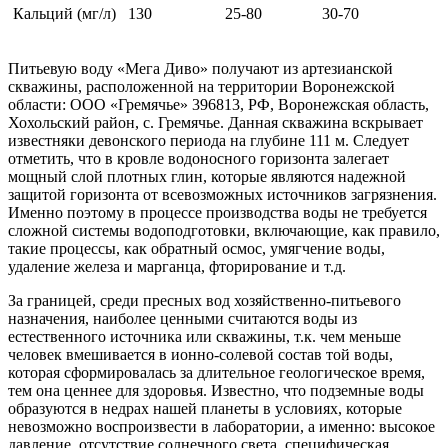
Кальций (мг/л)
130
25-80
30-70
Питьевую воду «Мега Диво» получают из артезианской
скважины, расположенной на территории Воронежской
области: ООО «Гремячье» 396813, РФ, Воронежская область,
Хохольский район, с. Гремячье. Данная скважина вскрывает
известняки девонского периода на глубине 111 м. Следует
отметить, что в кровле водоносного горизонта залегает
мощный слой плотных глин, которые являются надежной
защитой горизонта от всевозможных источников загрязнения.
Именно поэтому в процессе производства воды не требуется
сложной системы водоподготовки, включающие, как правило,
такие процессы, как обратный осмос, умягчение воды,
удаление железа и марганца, фторирование и т.д.
За границей, среди пресных вод хозяйственно-питьевого
назначения, наиболее ценными считаются воды из
естественного источника или скважины, т.к. чем меньше
человек вмешивается в ионно-солевой состав той воды,
которая сформировалась за длительное геологическое время,
тем она ценнее для здоровья. Известно, что подземные воды
образуются в недрах нашей планеты в условиях, которые
невозможно воспроизвести в лаборатории, а именно: высокое
давление, отсутствие солнечного света, специфическая