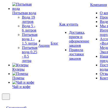
Компания
Питьевая вода
О ко
Вода 19
Прои
литров
Виде
Как купить
Вода 5 -
Мы 
6 литров
Инте
Доставка,
Питьевая
порт
прием и
вода 1 -
Ассо
оформление
1.5 литра
Блог
«Вод
Акции
заказов
Питьевая
Мед
Правила
вода 0.25
Экол
доставки
- 0.5
Наш
заказов
литра
пред
Пос
Кулеры
воды
Отз
Помпы
Конт
Чай и кофе
Сравнение
0