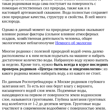
такая родниковая вода сама поступает на поверхность с
помощью естественных сил природы, также как и в
настоящей артезианской скважине. Вода полностью сохраняет
свои природные качества, структуру и свойства. В ней много
кислорода.
Однако в данный момент на природные родники оказывают
влияние разные факторы (сильное влияние атмосферных
осадков, хозяйственная деятельность человека, общее
экологическое неблагополучие
Немного об экологии
Многие родники с полезной природной водой очень далеко
расположены и к ним нельзя подъехать на машине и набрать
достаточное количество воды. Набранную воду нужно выпить
за неделю. Кроме того, нужно
быть всегда в курсе последних
проверок родников «Центра гигиены и эпидемиологии»
: из
какого родника можно набирать воду, а из какого не стоит.
По данным Роспотребнадзора: в Москве родников глубокого
залегания нет. То есть все они берут влагу с верхнего,
насыщенного водой слоя земли. Подземные воды,
находящиеся на первом от поверхности земли водоносном
слое, называются грунтовыми. Глубина залегания грунтовых
вод колеблется от 1-2 до десятков метров. Грунтовые воды
участвуют в современном водообмене с поверхностью земли.