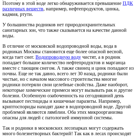
Поэтому в этой воде легко обнаруживается превышение
ПДК
различных веществ
, например, нефтепродуктов, цинка,
кадмия, ртути.
У большинства родников нет природоохранительных
санитарных зон, что также сказывается на качестве данной
воды.
В отличие от московской водопроводной воды, вода в
родниках Москвы становится еще более опасной весной,
когда тает снег.
Водопроводную воду
чистят, а в родник
попадает большое количество нефтепродуктов и марганца
вместе с тающим снегом. А также свинец и цинк попадают из
почвы. Еще не так давно, всего лет 30 назад, родники были
чистые, но с началом массового строительства многие
родники потеряли свои целебные свойства. Даже наоборот,
некоторые химические примеси могут вызывать рак и другие
болезни. Особенную озабоченность на сегодняшний день
вызывают пестициды и кишечные паразиты. Например,
криптоспориды находят даже в водопроводной воде. Другой
проблемой являются лямблии. Оба этих микроорганизма
опасны для людей с патологией иммунной системы.
Так и родники в московских лесопарках могут содержать
много болезнетворных бактерий! Так как в лесах происходят