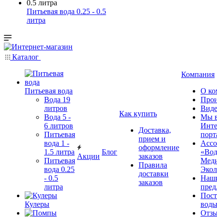
Питьевая вода 0.25 - 0.5
литра
Каталог
Компания
Питьевая вода
О ко
Вода 19
Прои
литров
Виде
Как купить
Вода 5 -
Мы 
6 литров
Инте
Доставка,
Питьевая
порт
прием и
вода 1 -
Ассо
оформление
1.5 литра
Блог
«Вод
Акции
заказов
Питьевая
Мед
Правила
вода 0.25
Экол
доставки
- 0.5
Наш
заказов
литра
пред
Пос
Кулеры
воды
Отз