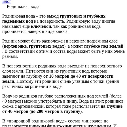
Блог
—
Родниковая вода
Родниковая вода – это выход
грунтовых и глубоких
подземных вод
на поверхность. Родниковую воду иногда
называют еще
ключевой
, так как родниковая вода
пробивается наверх в виде ключа.
Родник может быть расположен в верхнем подземном слое
(
верховодке, грунтовых водах
), а может
глубоко под землей
. В соответствии с этим и состав воды может быть у них очень
разным.
В поверхностных родниках вода выходит из поверхностного
слоя земли. Питаются они из грунтовых вод, которые
залегают на глубину
от 10 метров до 40 от поверхности
земли
. Поэтому эти родники очень уязвимы с точки зрения
различных загрязнений в воде.
Воду из родников глубоко расположенных под землей (более
40 метров) можно употреблять в пищу. Вода из этих родников
схожа с артезианской, которая тоже располагается
на глубине
от 40 метров (до 200 метров в глубину)
.
В «природной родниковой воде» состав минералов не
подвергается никаким физико-химическим изменениям. И