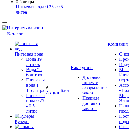
Питьевая вода 0.25 - 0.5
литра
Каталог
Компания
Питьевая вода
О ко
Вода 19
Прои
литров
Виде
Как купить
Вода 5 -
Мы 
6 литров
Инте
Доставка,
Питьевая
порт
прием и
вода 1 -
Ассо
оформление
1.5 литра
Блог
«Вод
Акции
заказов
Питьевая
Мед
Правила
вода 0.25
Экол
доставки
- 0.5
Наш
заказов
литра
пред
Пос
Кулеры
воды
Отз