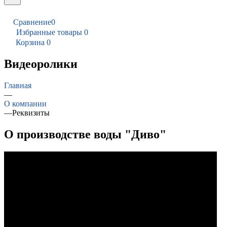
Сравнение
0
Избранные товары
0
Корзина
0
Видеоролики
Главная
—
О компании
—
Реквизиты
О производстве воды "Диво"