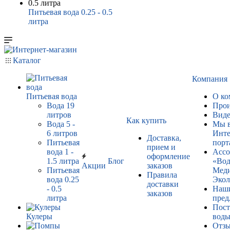
Питьевая вода 0.25 - 0.5
литра
Каталог
Компания
Питьевая вода
О ко
Вода 19
Прои
литров
Виде
Как купить
Вода 5 -
Мы 
6 литров
Инте
Доставка,
Питьевая
порт
прием и
вода 1 -
Ассо
оформление
1.5 литра
Блог
«Вод
Акции
заказов
Питьевая
Мед
Правила
вода 0.25
Экол
доставки
- 0.5
Наш
заказов
литра
пред
Пос
Кулеры
воды
Отз