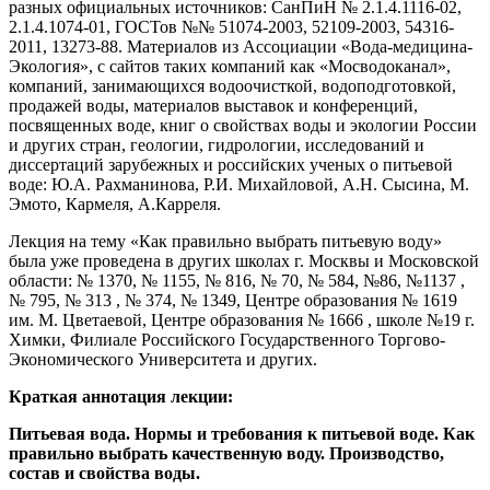
разных официальных источников: СанПиН № 2.1.4.1116-02,
2.1.4.1074-01, ГОСТов №№ 51074-2003, 52109-2003, 54316-
2011, 13273-88. Материалов из Ассоциации «Вода-медицина-
Экология», с сайтов таких компаний как «Мосводоканал»,
компаний, занимающихся водоочисткой, водоподготовкой,
продажей воды, материалов выставок и конференций,
посвященных воде, книг о свойствах воды и экологии России
и других стран, геологии, гидрологии, исследований и
диссертаций зарубежных и российских ученых о питьевой
воде: Ю.А. Рахманинова, Р.И. Михайловой, А.Н. Сысина, М.
Эмото, Кармеля, А.Карреля.
Лекция на тему «Как правильно выбрать питьевую воду»
была уже проведена в других школах г. Москвы и Московской
области: № 1370, № 1155, № 816, № 70, № 584, №86, №1137 ,
№ 795, № 313 , № 374, № 1349, Центре образования № 1619
им. М. Цветаевой, Центре образования № 1666 , школе №19 г.
Химки, Филиале Российского Государственного Торгово-
Экономического Университета и других.
Краткая аннотация лекции:
Питьевая вода. Нормы и требования к питьевой воде. Как
правильно выбрать качественную воду. Производство,
состав и свойства воды.