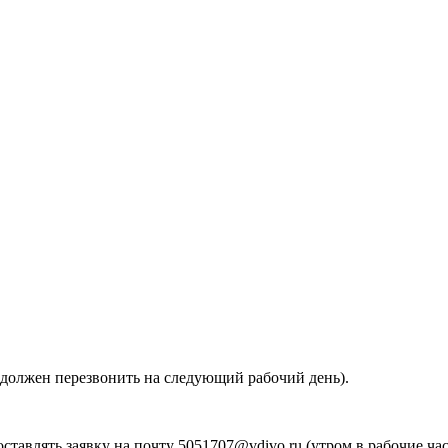
ор должен перезвонить на следующий рабочий день).
ставлять заявку на почту 5051707@vdivo.ru (утром в рабочие ча