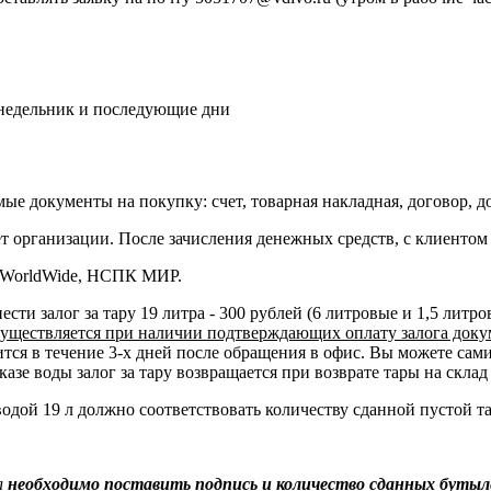
 понедельник и последующие дни
ые документы на покупку: счет, товарная накладная, договор, д
т организации. После зачисления денежных средств, с клиентом 
d WorldWide, НСПК МИР.
ести залог за тару 19 литра - 300 рублей (6 литровые и 1,5 литр
существляется при наличии подтверждающих оплату залога доку
я в течение 3-х дней после обращения в офис. Вы можете сами в
казе воды залог за тару возвращается при возврате тары на склад
одой 19 л должно соответствовать количеству сданной пустой т
л
необходимо поставить подпись и количество сданных бутыл