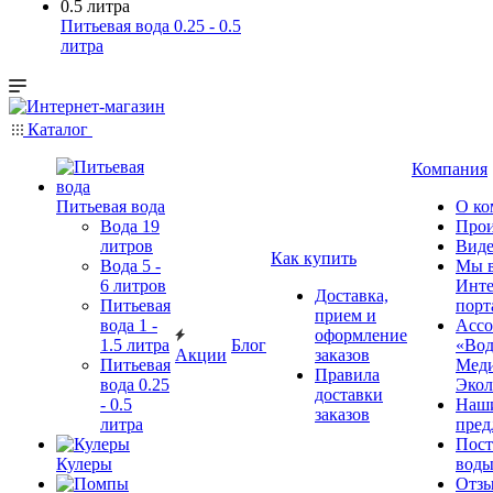
Питьевая вода 0.25 - 0.5
литра
Каталог
Компания
Питьевая вода
О ко
Вода 19
Прои
литров
Виде
Как купить
Вода 5 -
Мы 
6 литров
Инте
Доставка,
Питьевая
порт
прием и
вода 1 -
Ассо
оформление
1.5 литра
Блог
«Вод
Акции
заказов
Питьевая
Мед
Правила
вода 0.25
Экол
доставки
- 0.5
Наш
заказов
литра
пред
Пос
Кулеры
воды
Отз